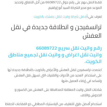
فقط اتصل بهم على رقم جوال 66089722 من أجل الاتفاق وتحديد
الموعد مع مدير الشركة السيد أبو إبراهيم.
تعرف علي:
أفضل شركة وانيت لنقل عفشك بالكويت
ترانسفيجن و انطلاقة جديدة في نقل
العفش
رقم وانيت نقل سريع 66089722
وانيت نقل اغراض و وانيت نقل لجميع مناطق
الكويت.
اعتمدت ترانسفيجن لنقل العفش والأغراض بالكويت كانطلاقة جديدة لها
على استخدام العديد من الأدوات والتقنيات التي تسهل نقل العفش
وتساعد في إرضاء العميل منها:
شاحنات النقل وانيت المغلقة للمحافظة على العفش من الكسور و
الخدوش والتلف.
استخدام أفضل طرق للتغليف من البلاستيك المطاطي ذو الفقاعات للحفاظ