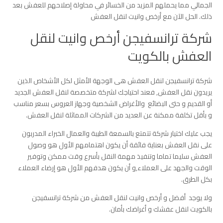
الجمالي مما يحملهم المزيد من الخسائر في محاولة إصلاحهم للعفش بعد
ذلك. الحل الآن مع أرخص وانيت لنقل العفش
شركة ترانسفيجن أرخص وانيت لنقل
العفش بالكويت
شركة ترانسفيجن لنقل العفش هى الوجهة الأمثل لكل الأشخاص الذين
يريدون نقل العفش, فعند احتياجك لشركة متخصصة لنقل العفش الجديد
أو القديم و حتى البضائع والأغراض الشخصية وجهاز العروس بسعر مناسب
و بأقل تكلفة ممكنة عن العديد من الشركات المماثلة لنقل العفش.
يجب عليك اختيار شركة تتمتع بالسمعة الطيبة والعمال الخبراء المدربون
على نقل العفش بعناية فائقة أن يكون اهتمامهم الأول هو وصول
العفش سليما تماما وتنفيذ مهمة النقل بأسرع وقت ممكن وتوفير
الوقت والجهد على العملاء,و أن يكون هدفهم الأول هو إرضاء العملاء
بكل الطرق.
ولا يوجد أفضل و أرخص وانيت لنقل العفش من شركة ترانسفيجن
بالكويت لنقل عفشك و أغراضك بأمان.