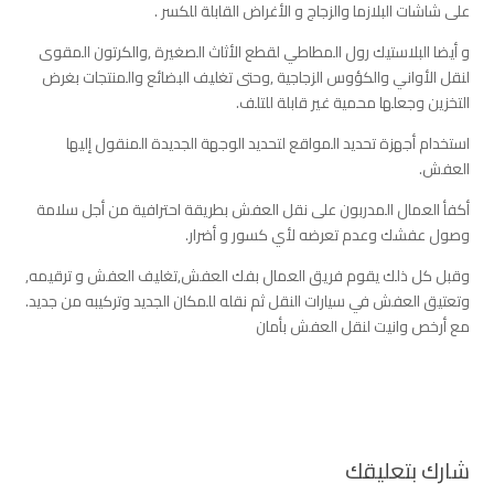
على شاشات البلازما والزجاج و الأغراض القابلة للكسر .
و أيضا البلاستيك رول المطاطي لقطع الأثاث الصغيرة ,والكرتون المقوى
لنقل الأواني والكؤوس الزجاجية ,وحتى تغليف البضائع والمنتجات بغرض
التخزين وجعلها محمية غير قابلة للتلف.
استخدام أجهزة تحديد المواقع لتحديد الوجهة الجديدة المنقول إليها
العفش.
أكفأ العمال المدربون على نقل العفش بطريقة احترافية من أجل سلامة
وصول عفشك وعدم تعرضه لأي كسور و أضرار.
وقبل كل ذلك يقوم فريق العمال بفك العفش,تغليف العفش و ترقيمه,
وتعتيق العفش في سيارات النقل ثم نقله للمكان الجديد وتركيبه من جديد.
مع أرخص وانيت لنقل العفش بأمان
شارك بتعليقك