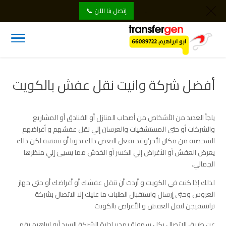
.
إتصل بنا الآن 📞
أفضل شركة وانيت نقل عفش بالكويت
يلجأ العديد من الأشخاص من أصحاب المنازل أو الفنادق أو المشاريع
والشركات أو حتى المستشفيات والعرسان إلي نقل عفشهم و أغراضهم
الشخصية من مكان لأخر’وقد يفعل البعض ذلك يدويا أو بنفسه لكن ذلك
يعرض العفش أو الأغراض إلي الكسر أو الخدش مما يسيئ إلي منظرها
الجمالي.
لذلك إذا كنت في الكويت و أردت أن تنقل عفشك أو أغراضك أو حتى جهاز
العروس وحتى إرسال واستقبال الطلبات ما عليك إلا الاتصال بشركة
ترانسفيجن لنقل العفش و الأغراض بالكويت
عن طريق الاتصال بكل سهولة بمدير إدارة الشركة السيد أبو إبراهيم رقم