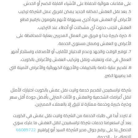
على فقاعات هوائية للحفاظ على الأشياء القابلة للكسر أو الخدش.
بعد نقل العفش لمكانه الجديد يمكن لفريق عمل الشركة تركيب
الأغراض أو العفش مرة أخري بسهولة لأنهم يقومون بترقيم قطع
العفش لتجنب حدوث أي مشكلات أو أخطاء عند التركيب.
خبرة كبيرة جدا و فريق من العمال المدربين بعناية للمحافظة على
الأغراض و العفش وضمان مستوي الخدمة.
توفير الوقت والجهد وعدم الاحتياج للأقارب أو الأصدقاء واستئجار أمهر
العمال في فك وتغليف ونقل وتركيب العفش والأغراض بالكويت.
تقديم عناية خاصة بالتكييفات والأجهزة الكهربائية والأغراض الثمينة التي
قد يصيبها الضرر.
شركة ترانسفيجن لتقديم خدمة وانيت نقل عفش بالكويت اختيارك الأمثل
لنقل أغراضك الشخصية والعفش و الأثاث المنزلي بأفضل جودة أقل سعر
وخبرة كبيرة وخدمة ممتازة لا تليق إلا بالعملاء المميزين.
لا تتردد أبدا في طلبك الخدمة من الشركة وانيت نقل عفش في الكويت
بعد أن استعرضنا خدمات شركة ترانسفيجن لنقل العفش ما عليك سوي
الاتصال بنا على برقم جوال مدير الشركة السيد أبو إبراهيم
66089722
للاتفاق على الخدمة.